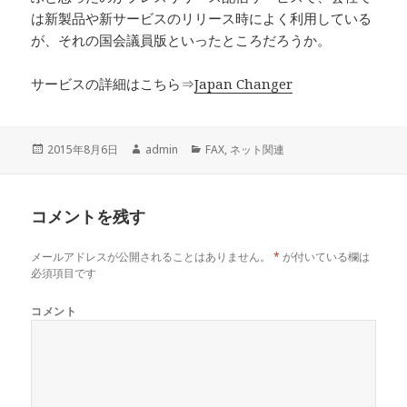
は新製品や新サービスのリリース時によく利用している
が、それの国会議員版といったところだろうか。
サービスの詳細はこちら⇒
Japan Changer
投
2015年8月6日
作
admin
カ
FAX
,
ネット関連
稿
成
テ
日:
者
ゴ
リ
コメントを残す
ー
メールアドレスが公開されることはありません。
*
が付いている欄は
必須項目です
コメント