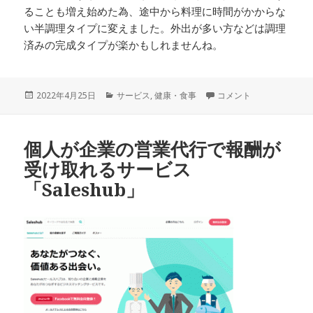
ることも増え始めた為、途中から料理に時間がかからな
い半調理タイプに変えました。外出が多い方などは調理
済みの完成タイプが楽かもしれませんね。
投
2022年4月25日
カ
サービス
,
健康・食事
自宅に食材を宅配してく
コメント
稿
テ
日:
ゴ
リ
個人が企業の営業代行で報酬が
ー
受け取れるサービス
「Saleshub」